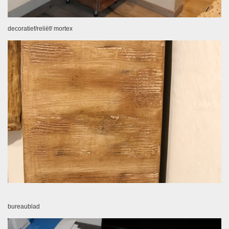
decoratief/reliëf/ mortex
bureaublad